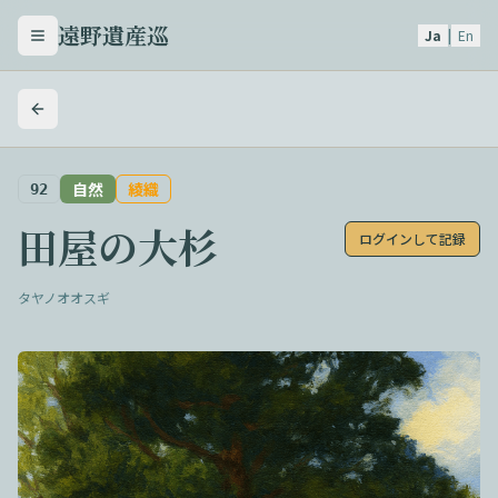
遠野遺産巡
Ja
|
En
メニューを開く
自然
綾織
92
田屋の大杉
ログインして記録
タヤノオオスギ