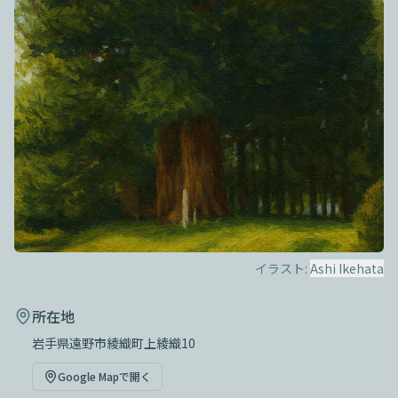
イラスト:
Ashi Ikehata
所在地
岩手県遠野市綾織町上綾織10
Google Mapで開く