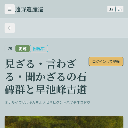
遠野遺産巡
Ja
|
En
メニューを開く
史跡
附馬牛
79
見ざる・言わざ
ログインして記録
る・聞かざるの石
碑群と早池峰古道
ミザルイワザルキカザルノセキヒグントハヤチネコドウ