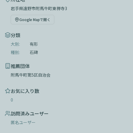
岩手県遠野市附馬牛町東禅寺3
Google Mapで開く
分類
大別:
有形
種別:
石碑
推薦団体
附馬牛町第5区自治会
お気に入り数
0
訪問済みユーザー
匿名ユーザー