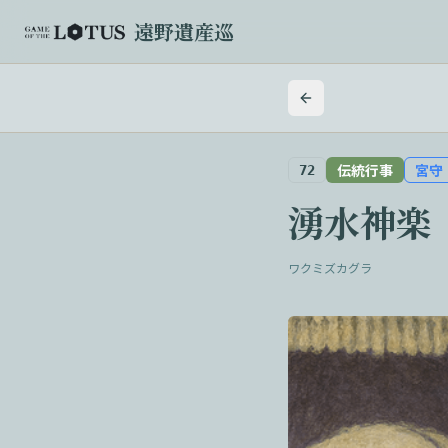
遠野遺産巡
伝統行事
宮守
72
湧水神楽
ワクミズカグラ