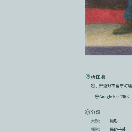
所在地
岩手県遠野市宮守町達
Google Mapで開く
分類
大別:
無形
種別:
民俗芸能