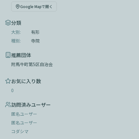
Google Mapで開く
分類
大別:
有形
種別:
寺院
推薦団体
附馬牛町第5区自治会
お気に入り数
0
訪問済みユーザー
匿名ユーザー
匿名ユーザー
コダシマ