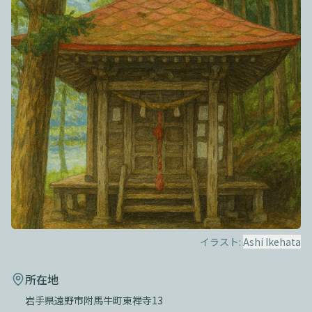
イラスト:
Ashi Ikehata
所在地
岩手県遠野市附馬牛町東禅寺13