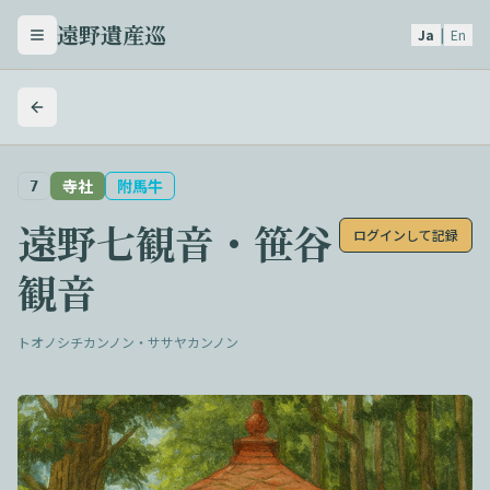
遠野遺産巡
Ja
|
En
メニューを開く
寺社
附馬牛
7
遠野七観音・笹谷
ログインして記録
観音
トオノシチカンノン・ササヤカンノン