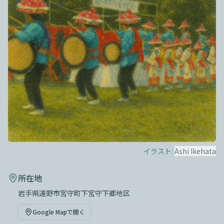
イラスト:
Ashi Ikehata
所在地
岩手県遠野市宮守町下宮守下郷地区
Google Mapで開く