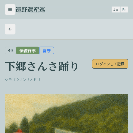
遠野遺産巡
Ja
|
En
メニューを開く
伝統行事
宮守
49
下郷さんさ踊り
ログインして記録
シモゴウサンサオドリ