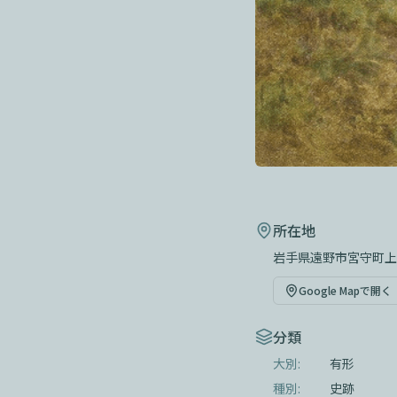
所在地
岩手県遠野市宮守町上
Google Mapで開く
分類
大別:
有形
種別:
史跡