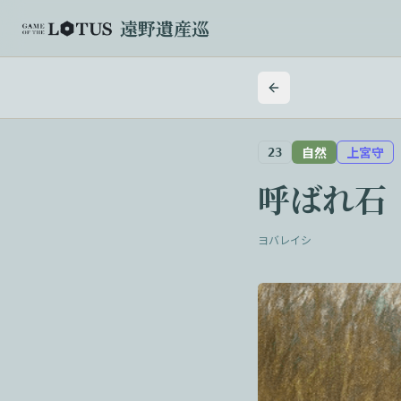
遠野遺産巡
自然
上宮守
23
呼ばれ石
ヨバレイシ