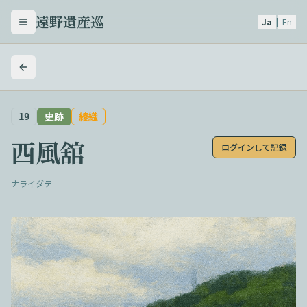
遠野遺産巡
Ja
|
En
メニューを開く
史跡
綾織
19
西風舘
ログインして記録
ナライダテ