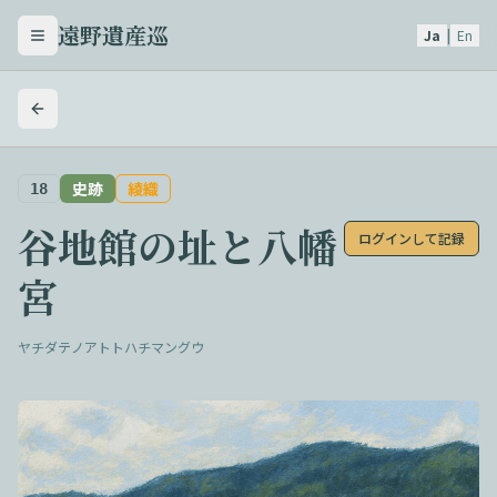
遠野遺産巡
Ja
|
En
メニューを開く
史跡
綾織
18
谷地館の址と八幡
ログインして記録
宮
ヤチダテノアトトハチマングウ