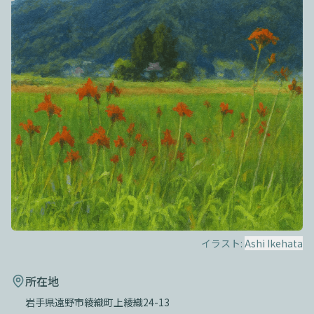
イラスト:
Ashi Ikehata
所在地
岩手県遠野市綾織町上綾織24-13