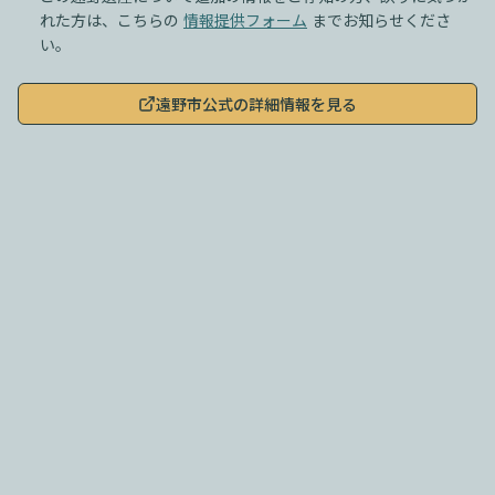
れた方は、こちらの
情報提供フォーム
までお知らせくださ
い。
遠野市公式の詳細情報を見る
このサイトについて
|
利用規約
|
プライバシーポリシー
|
遠野遺産とは？
© 2025
Tales & Tokens, Inc.
,
GAME OF THE LOTUS PROJECT