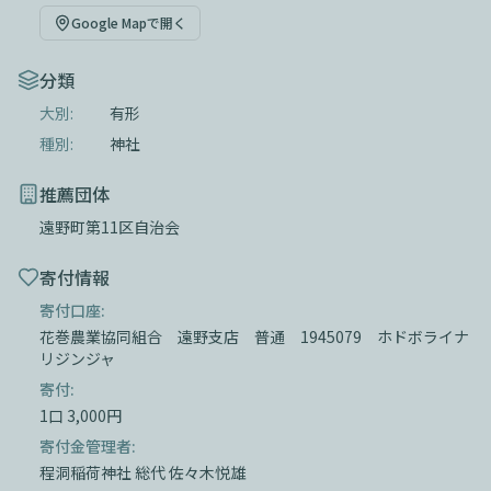
Google Mapで開く
分類
大別:
有形
種別:
神社
推薦団体
遠野町第11区自治会
寄付情報
寄付口座:
花巻農業協同組合 遠野支店 普通 1945079 ホドボライナ
リジンジャ
寄付:
1口 3,000円
寄付金管理者:
程洞稲荷神社 総代 佐々木悦雄