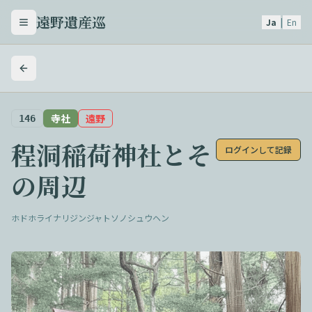
遠野遺産巡
Ja
|
En
メニューを開く
寺社
遠野
146
程洞稲荷神社とそ
ログインして記録
の周辺
ホドホライナリジンジャトソノシュウヘン