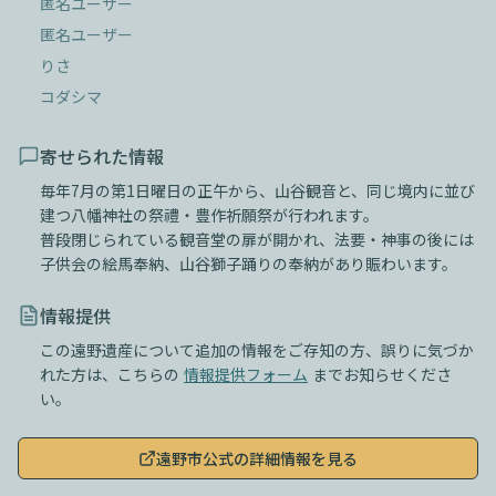
匿名ユーザー
匿名ユーザー
りさ
コダシマ
寄せられた情報
毎年7月の第1日曜日の正午から、山谷観音と、同じ境内に並び
建つ八幡神社の祭禮・豊作祈願祭が行われます。

普段閉じられている観音堂の扉が開かれ、法要・神事の後には
子供会の絵馬奉納、山谷獅子踊りの奉納があり賑わいます。
情報提供
この遠野遺産について追加の情報をご存知の方、誤りに気づか
れた方は、こちらの
情報提供フォーム
までお知らせくださ
い。
遠野市公式の詳細情報を見る