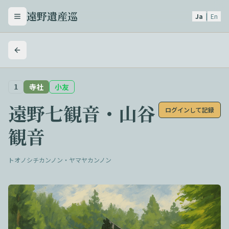
遠野遺産巡
Ja
|
En
メニューを開く
寺社
小友
1
遠野七観音・山谷
ログインして記録
観音
トオノシチカンノン・ヤマヤカンノン