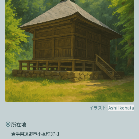
イラスト:
Ashi Ikehata
所在地
岩手県遠野市小友町37-1